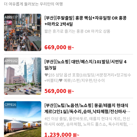
더 여유롭게 둘러보는 우리만의 여행
[부산][주말출발] 홍콩 핵심+자유일정 OR 홍콩
APP9117
+마카오 2박4일
짧은 휴가로 즐기는 홍콩 OR 마카오 상품
669,000
원~
[부산][노쇼핑] 대만/예스지/101빌딩/시먼딩 4
APP9162
일/5일
♥$55 상당 옵션 포함(101빌딩/서문정거리+망고빙수
+버블티)♥ 예류/스펀/지우펀/단수이
569,000
원~
[부산][노팁/노옵션/노쇼핑] 몽골/테를지 현대식
CPP816
게르(2인1실)/독수리,승마,낙타체험/전신마사지
60분 5일/6일
4인 이상 출발, 울란바토르, 테를지 현대식 게르, 전신
마사지 60분, 승마체험, 노마드 홀스쇼, 독수리체험, 전
통민속공연
1,239,000
원~