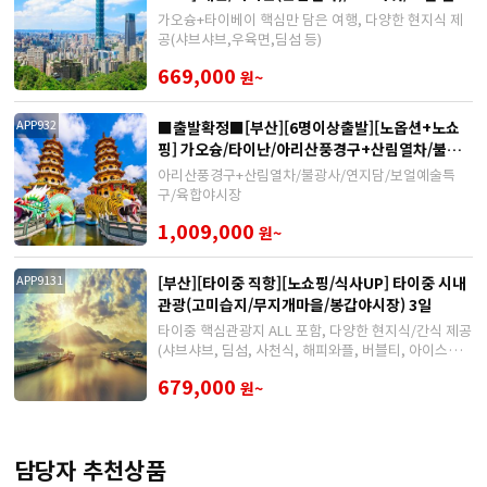
체험 4일
가오슝+타이베이 핵심만 담은 여행, 다양한 현지식 제
공(샤브샤브,우육면,딤섬 등)
669,000
원~
■출발확정■[부산][6명이상출발][노옵션+노쇼
APP932
핑] 가오슝/타이난/아리산풍경구+산림열차/불광
사/연지담 4
아리산풍경구+산림열차/불광사/연지담/보얼예술특
구/육합야시장
1,009,000
원~
[부산][타이중 직항][노쇼핑/식사UP] 타이중 시내
APP9131
관광(고미습지/무지개마을/봉갑야시장) 3일
타이중 핵심관광지 ALL 포함, 다양한 현지식/간식 제공
(샤브샤브, 딤섬, 사천식, 해피와플, 버블티, 아이스크
림 등)
679,000
원~
담당자 추천상품