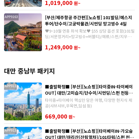
1,019,000
원~
[부산/제주항공 주간편][노쇼핑] 101빌딩/예스지
APP9163
투어/단수이/고궁박물관/시먼딩 망고빙수 4일
♥9~10월 연휴 좌석 확보♥ $55 상당 옵션 포함(101빌
딩/서문정거리+망고빙수+버블티)/예류/스펀/지우펀/
단수이
1,249,000
원~
대만 중남부 패키지
■출발확정■ [부산][노쇼핑][타이중IN-타이베이
APP913
OUT] 대만/고미습지/단수이/시먼딩/스펀 천등체
험 5일
타이중+타이베이 핵심만 담은 여행, 다양한 현지식 제
공(샤브샤브,우육면,딤섬 등)
669,000
원~
■출발확정■ [부산][노쇼핑][타이베이IN-가오슝
APP913
OUT] 대만/아리산(산림열차)/101타워/스펀 천등