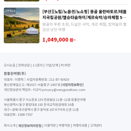
[부산][노팁/노옵션/노쇼핑] 몽골 울란바토르/테를
CPP819
지국립공원/엘승타슬하이/게르숙박/승마체험 5
일/6일
몽골의 푸른 초원, 드넓은 사막, 게르 체험, 밤하늘의 별
감상 낭만 여행
1,049,000
원~
오시는길
전화상담
1:1문의
기업/단체
PC버전
참좋은여행(주)
대표자 : 이종혁│사업자등록번호 : 211-87-93420
[사업자정보확인]
통신판매업신고 : 제2017-서울중구-1407호
개인정보관리 책임자 : 이규식 privacy@verygoodtour.com
서울특별시 중구 서소문로 135 연호빌딩 11층~12층 참좋은여행
부산광역시 동구 중앙대로 192 한국교직원공제회 10층
대구 • 경북 대구광역시 중구 동덕로 167 KT타워 신관 11층
대표전화 :
1588-7557
개인정보처리방침
회사소개
이용약관
여행약관
여행자보험
고객센터