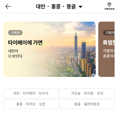
대만 · 홍콩 · 몽골
대만 · 타이페이 · 단수이
가오슝 · 타이중 · 컨딩
홍콩 · 마카오 · 심천
몽골 · 울란바토르