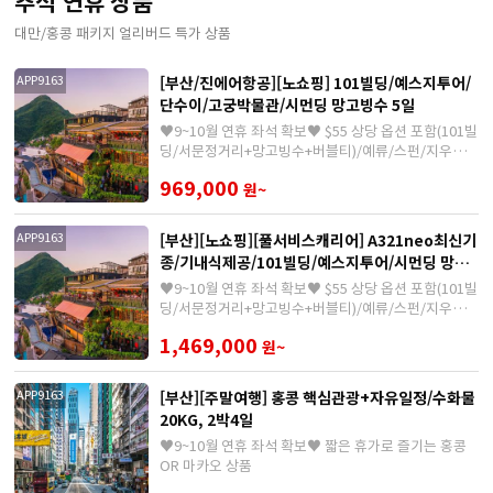
추석 연휴 상품
대만/홍콩 패키지 얼리버드 특가 상품
[부산/진에어항공][노쇼핑] 101빌딩/예스지투어/
APP9163
단수이/고궁박물관/시먼딩 망고빙수 5일
♥9~10월 연휴 좌석 확보♥ $55 상당 옵션 포함(101빌
딩/서문정거리+망고빙수+버블티)/예류/스펀/지우펀/
단수이
969,000
원~
[부산][노쇼핑][풀서비스캐리어] A321neo최신기
APP9163
종/기내식제공/101빌딩/예스지투어/시먼딩 망고
빙수 4일
♥9~10월 연휴 좌석 확보♥ $55 상당 옵션 포함(101빌
딩/서문정거리+망고빙수+버블티)/예류/스펀/지우펀/
단수이
1,469,000
원~
[부산][주말여행] 홍콩 핵심관광+자유일정/수화물
APP9163
20KG, 2박4일
♥9~10월 연휴 좌석 확보♥ 짧은 휴가로 즐기는 홍콩
OR 마카오 상품