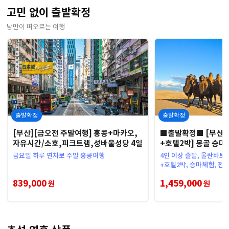
고민 없이 출발확정
낭만이 떠오르는 여행
출발확정
출발확정
[부산][금오전 주말여행] 홍콩+마카오,
■출발확정■ [부산]
자유시간/소호,피크트램,성바울성당 4일
+호텔2박] 몽골 승
승타슬하이/테를지 6
금요일 하루 연차로 주말 홍콩여행
4인 이상 출발, 울란바토
+호텔2박, 승마체험, 
839,000
1,459,000
원
원