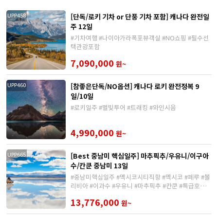
[단독/로키 기차 or 단풍 기차 포함] 캐나다 완전일
UPP458
주 12일
#기차여행 #나이아가라폭포뷰객실 #NO쇼핑 #필수선
택관광포함
7,090,000
원~
[참좋은단독/NO옵션] 캐나다 로키 완전정복 9
UPP460
일/10일
#로키일주 #별빛투어 #트래킹 #와인시음
4,990,000
원~
[Best 중남미 핵심일주] 마추픽추/우유니/이구아
UPP665
수/칸쿤 중남미 13일
#중남미핵심일주 #멕시코시티직항 #멕시코 #페루 #볼
리비아 #이과수 #우유니 #마추픽추 #칸쿤 #특급호텔숙
박
13,776,000
원~