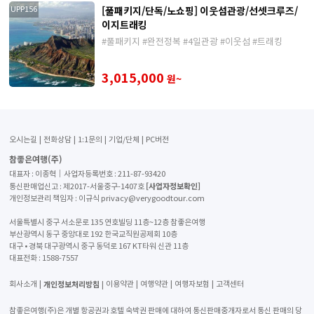
[풀패키지/단독/노쇼핑] 이웃섬관광/선셋크루즈/
UPP156
이지트래킹
#풀패키지 #완전정복 #4일관광 #이웃섬 #트래킹
3,015,000
원~
오시는길
전화상담
1:1문의
기업/단체
PC버전
참좋은여행(주)
대표자 : 이종혁│사업자등록번호 : 211-87-93420
[사업자정보확인]
통신판매업신고 : 제2017-서울중구-1407호
개인정보관리 책임자 : 이규식 privacy@verygoodtour.com
서울특별시 중구 서소문로 135 연호빌딩 11층~12층 참좋은여행
부산광역시 동구 중앙대로 192 한국교직원공제회 10층
대구 • 경북 대구광역시 중구 동덕로 167 KT타워 신관 11층
대표전화 :
1588-7557
개인정보처리방침
회사소개
이용약관
여행약관
여행자보험
고객센터
참좋은여행(주)은 개별 항공권과 호텔 숙박권 판매에 대하여 통신판매중개자로서 통신 판매의 당