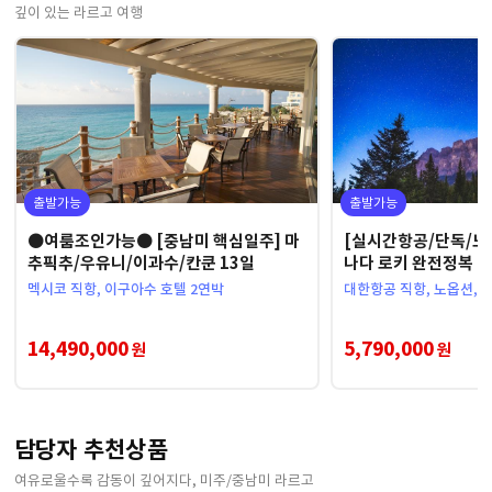
깊이 있는 라르고 여행
출발가능
출발가능
●여룸조인가능● [중남미 핵심일주] 마
[실시간항공/단독/노
추픽추/우유니/이과수/칸쿤 13일
나다 로키 완전정복 9
멕시코 직항, 이구아수 호텔 2연박
대한항공 직항, 노옵션, 
14,490,000
5,790,000
원
원
담당자 추천상품
여유로울수록 감동이 깊어지다, 미주/중남미 라르고