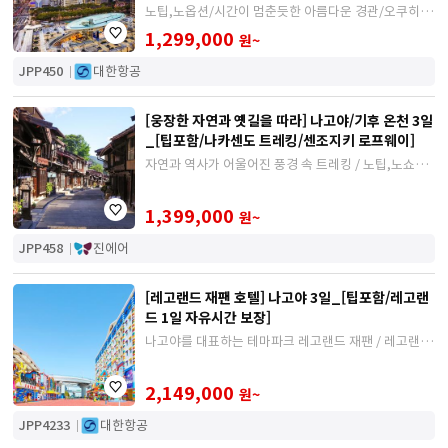
노팁,노옵션/시간이 멈춘듯한 아름다운 경관/오쿠히다
1박(가이세키 업그레이드)+시내 월드체인 4성급 1박
1,299,000
원~
JPP450
대한항공
[웅장한 자연과 옛길을 따라] 나고야/기후 온천 3일
_[팁포함/나카센도 트레킹/센조지키 로프웨이]
자연과 역사가 어울어진 풍경 속 트레킹 / 노팁,노쇼핑,
노옵션 / 이누야마 천연온천 호텔 숙박
1,399,000
원~
JPP458
진에어
[레고랜드 재팬 호텔] 나고야 3일_[팁포함/레고랜
드 1일 자유시간 보장]
나고야를 대표하는 테마파크 레고랜드 재팬 / 레고랜드
& 씨 라이프 1DAY 패스권 포함
2,149,000
원~
JPP4233
대한항공