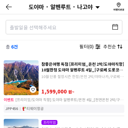
도야마 · 알펜루트 · 나고야
6건
필터(0)
추천순
총
참좋은여행 독점 [프리미엄_온천 2박/도야마직항]
10월한정 도야마 알펜루트 4일_[구로베 도롯코열
차 탑승/팁포함]
10월 단풍 절정시즌 한정/온천 2박/야마나카,구로베 온
천 2박/구로베 도롯코 열차 탑승/마스스시 정식, 샤브
샤브 특식 제공
1,599,000
원~
이벤트
[프리미엄/도야마 직항] 도야마 알펜루트/온천 4일_[천연온천 2박/구로
베 도롯코열차 탑승/팁포함]
JPP456
티웨이항공
프리미엄