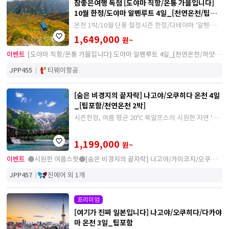
참좋은여행 독점 [도야마 직항/온통 가을입니다]
10월 한정/도야마 알펜루트 4일_[천연온천/팁포
함]
온천 1박/10월 단풍 절정시즌 한정/다테야마 '알펜루
트' /구로베 도롯코 열차 탑승/노팁,노옵션 현지 추가 경
1,649,000
원~
비가 없는 상품
이벤트
[도야마 직항/온통 가을입니다] 도야마 알펜루트 4일_[천연온천/하얏트
호텔/팁포함]
JPP455
티웨이항공
[숨은 비경지의 끝자락] 나고야/오쿠히다 온천 4일
_[팁포함/천연온천 2박]
시즌한정, 여름 평균 20ºC 북알프스의 시원한 자연 '가
미코지'/ 세계문화유산 시라가와코/ '신호다카 로프웨
이' 탑승/ 추가경비 없는 상품
1,199,000
원~
이벤트
●시원한 여름스팟●[숨은 비경지의 끝자락] 나고야/가미코지/오쿠히
다 4일_[팁포함/3대특식/천연온천 2박]
JPP457
진에어 외 1개
프리미엄
[여기가 진짜 일본입니다] 나고야/오쿠히다/다카야
마 온천 3일_팁포함