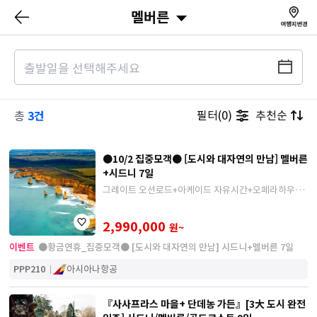
멜버른
3건
필터(0)
추천순
총
●10/2 집중모객● [도시와 대자연의 만남] 멜버른
+시드니 7일
그레이트 오션로드+아케이드 자유시간+오페라하우스
내부
2,990,000
원~
이벤트
●황금연휴_집중모객● [도시와 대자연의 만남] 시드니+멜버른 7일
PPP210
아시아나항공
『사사프라스 마을+ 단데농 가든』[3大 도시 완전