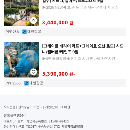
일주] 시드니/멜버른/골드코스트 9일
▶2026 NEW◀ 보고-느끼고-쉬는 감성 테마 코스
3,440,000
원~
PPP258
대한항공
[그레이트 배리어 리프+그레이트 오션 로드] 시드
니/멜버른/케언즈 9일
▶6인 출발확정◀ 케언즈 시내 반나절 자유시간
5,390,000
원~
PPP2555
대한항공
오시는길
전화상담
1:1문의
기업/단체
PC버전
참좋은여행(주)
대표자 : 이종혁│사업자등록번호 : 211-87-93420
[사업자정보확인]
통신판매업신고 : 제2017-서울중구-1407호