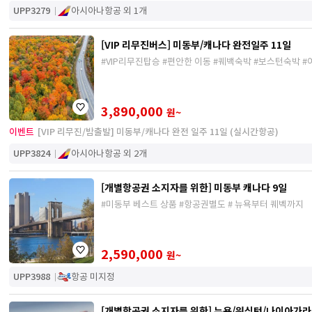
UPP3279
아시아나항공 외 1개
[VIP 리무진버스] 미동부/캐나다 완전일주 11일
#VIP리무진탑승 #편안한 이동 #퀘백숙박 #보스턴숙박 
3,890,000
원~
이벤트
[VIP 리무진/밤출발] 미동부/캐나다 완전 일주 11일 (실시간항공)
UPP3824
아시아나항공 외 2개
[개별항공권 소지자를 위한] 미동부 캐나다 9일
#미동부 베스트 상품 #항공권별도 # 뉴욕부터 퀘벡까지
2,590,000
원~
UPP3988
항공 미지정
[개별항공권 소지자를 위한] 뉴욕/워싱턴/나이아가라