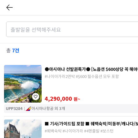
7건
총
●아시아나 선발권특가● [노옵션 $600상당 꼭 해야하
#나이아가라2연박 #$600 필수옵션 모두 포함
4,290,000
원~
UPP3284
아시아나항공 외 3개
■ 기사/가이드팁 포함 ■ 퀘백숙박/미동부/캐나다/보
#퀘백숙박 #나이아가라 #4명출발 #보스턴