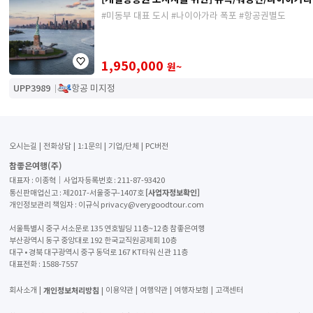
#미동부 대표 도시 #나이아가라 폭포 #항공권별도
1,950,000
원~
UPP3989
항공 미지정
오시는길
전화상담
1:1문의
기업/단체
PC버전
참좋은여행(주)
대표자 : 이종혁│사업자등록번호 : 211-87-93420
[사업자정보확인]
통신판매업신고 : 제2017-서울중구-1407호
개인정보관리 책임자 : 이규식 privacy@verygoodtour.com
서울특별시 중구 서소문로 135 연호빌딩 11층~12층 참좋은여행
부산광역시 동구 중앙대로 192 한국교직원공제회 10층
대구 • 경북 대구광역시 중구 동덕로 167 KT타워 신관 11층
대표전화 :
1588-7557
개인정보처리방침
회사소개
이용약관
여행약관
여행자보험
고객센터