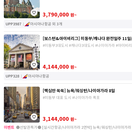
3,790,000
원~
UPP3987
아시아나항공 외 3개
[보스턴&아이비리그] 미동부/캐나다 완전일주 11일/
#미동부3대도시 #캐나다3대도시 #나이아가라 #아이비
4,144,000
원~
UPP328
아시아나항공
[핵심만 쏙쏙] 뉴욕/워싱턴/나이아가라 8일
#미동부 대표 도시 #나이아가라 폭포
3,144,000
원~
이벤트
●선발권특가● [실시간항공/나이아가라 2연박] 뉴욕/워싱턴/나이아가라 