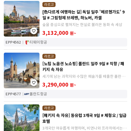
라르고
[色다르게 여행하는 길] 독일 일주 '메르헨가도' 9
일 # 그림형제 브레멘, 하노버, 카셀
숲을 중심으로 펼쳐지는 현실로 불러온 동화 속 세상
3,132,000
원~
EPP4562
티웨이항공
라르고
[노팁 노옵션 노쇼핑] 폴란드 일주 9일 # 직항 / 패
키지 속 자유
세기에 남는 과학자와 수많은 예술가를 배출한 폴란드
에서 예술적 정취를 한껏 느낄 수 있는 일정
3,290,000
원~
EPP4577
폴란드항공
라르고
[패키지 속 자유] 동유럽 3개국 9일 # 체헝오 / 일급
호텔
3개국만 여유롭게 여행하며, 비엔나와 프라하에서는 나