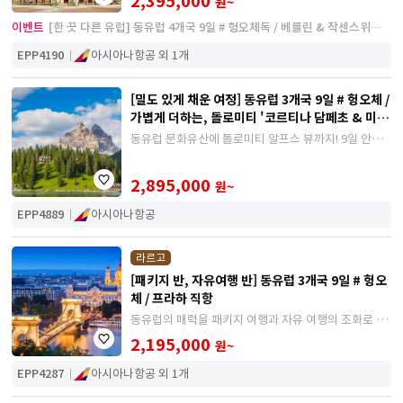
2,395,000
원~
이벤트
[한 끗 다른 유럽] 동유럽 4개국 9일 # 헝오체독 / 베를린 & 작센스위스
바슈타이 국립공원
EPP4190
아시아나항공 외 1개
[밀도 있게 채운 여정] 동유럽 3개국 9일 # 헝오체 /
가볍게 더하는, 돌로미티 '코르티나 담페초 & 미수
리나 호수'
동유럽 문화유산에 돌로미티 알프스 뷰까지! 9일 안에
서로 다른 유럽의 매력을 모두 경험하는 일정
2,895,000
원~
EPP4889
아시아나항공
라르고
[패키지 반, 자유여행 반] 동유럽 3개국 9일 # 헝오
체 / 프라하 직항
동유럽의 매력을 패키지 여행과 자유 여행의 조화로 경
험할 수 있도록 구성된 일정
2,195,000
원~
EPP4287
아시아나항공 외 1개