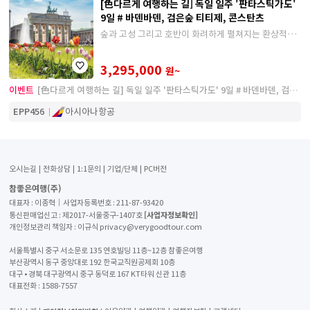
[色다르게 여행하는 길] 독일 일주 '판타스틱가도'
9일 # 바덴바덴, 검은숲 티티제, 콘스탄츠
숲과 고성 그리고 호반이 화려하게 펼쳐지는 환상적인
분위기
3,295,000
원~
이벤트
[色다르게 여행하는 길] 독일 일주 '판타스틱가도' 9일 # 바덴바덴, 검은
숲 티티제, 콘스탄츠
EPP456
아시아나항공
오시는길
전화상담
1:1문의
기업/단체
PC버전
참좋은여행(주)
대표자 : 이종혁│사업자등록번호 : 211-87-93420
[사업자정보확인]
통신판매업신고 : 제2017-서울중구-1407호
개인정보관리 책임자 : 이규식 privacy@verygoodtour.com
서울특별시 중구 서소문로 135 연호빌딩 11층~12층 참좋은여행
부산광역시 동구 중앙대로 192 한국교직원공제회 10층
대구 • 경북 대구광역시 중구 동덕로 167 KT타워 신관 11층
대표전화 :
1588-7557