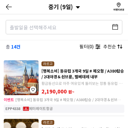
중기 (9일)
14건
필터(0)
추천순
총
라르고
[행복소비] 동유럽 3개국 9일 # 체오헝 / A380탑승
/ 2대야경＆쇤브룬, 벨베데레 내부
황금동선으로 아주 여유있게 둘러보는 정통 동유럽 일
정
2,190,000
원~
이벤트
[행복소비] 동유럽 3개국 9일 # 체오헝 / A380탑승 / 2대야경＆쇤브룬,
벨베데레 내부
EPP4338
에미레이트항공
라르고