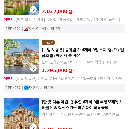
2,032,000
원~
이벤트
[바쁜 일상 속 쉼표] 동유럽 4개국 9일 # 체헝오독 / 2대 야경, 클림트(키
스), 로맨틱 ' 할슈타트 '
EPP4390
아시아나항공 외 2개
라르고
[노팁 노옵션] 동유럽 3~4개국 9일 # 체.헝.오 / 일
급호텔 / 패키지 속 자유
노팁 노옵션으로 편안하게. 동유럽 핵심 3~4개국에 꼭
봐야할 소도시까지 즐기는 여정
3,295,000
원~
이벤트
[노팁 노옵션] 동유럽 3개국 9일 # 체.헝.오 / 일급호텔 / 패키지 속 자유
EPP4067
대한항공 외 1개
[한 끗 다른 유럽] 동유럽 4개국 9일 # 헝오체독 /
베를린 & 작센스위스 바슈타이 국립공원
역사적 의미가 깊은 베를린을 포함하며 낭만적인 프라
하에서 자유시간을 즐길 수 있는 일정