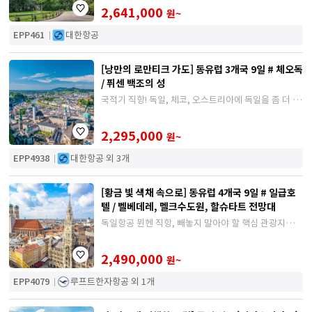
만의 자유시간을 갖는 여행
2,641,000
원~
EPP461
대한항공
[낭만의 로만티크 가도] 동유럽 3개국 9일 # 체오독
/ 퓌센 백조의 성
국적기 직항! 독일, 체코, 오스트리아에 독일을 좀 더 집
중적으로 보는 상품
2,295,000
원~
EPP4938
대한항공 외 3개
[황금 빛 색채 속으로] 동유럽 4개국 9일 # 일급호
텔 / 벨베데레, 멜크수도원, 할슈타트 전망대
독일항공 뮌헨 직항, 빼놓지 말아야 할 핵심 관광지만
방문하는 일정 !
2,490,000
원~
EPP4079
루프트한자항공 외 1개