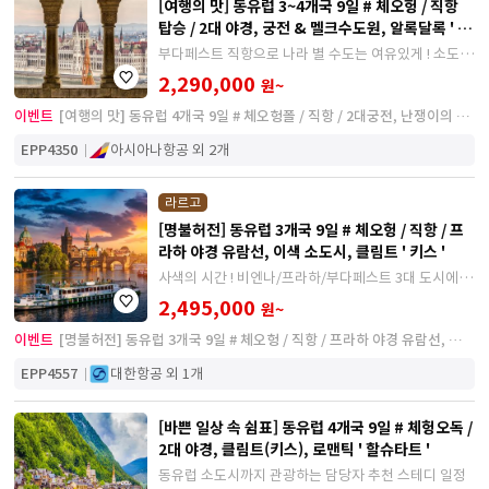
[여행의 맛] 동유럽 3~4개국 9일 # 체오헝 / 직항
탑승 / 2대 야경, 궁전 & 멜크수도원, 알록달록 ' 센
텐드레 '
부다페스트 직항으로 나라 별 수도는 여유있게 ! 소도시
까지 빼놓지 않고 관광하는 일정 !
2,290,000
원~
이벤트
[여행의 맛] 동유럽 4개국 9일 # 체오헝폴 / 직항 / 2대궁전, 난쟁이의 도
시 '브로츠와프'
EPP4350
아시아나항공 외 2개
라르고
[명불허전] 동유럽 3개국 9일 # 체오헝 / 직항 / 프
라하 야경 유람선, 이색 소도시, 클림트 ' 키스 '
사색의 시간 ! 비엔나/프라하/부다페스트 3대 도시에서
의 충분한 자유시간 !
2,495,000
원~
이벤트
[명불허전] 동유럽 3개국 9일 # 체오헝 / 직항 / 프라하 야경 유람선, 이색
소도시, 클림트 ' 키스 '
EPP4557
대한항공 외 1개
[바쁜 일상 속 쉼표] 동유럽 4개국 9일 # 체헝오독 /
2대 야경, 클림트(키스), 로맨틱 ' 할슈타트 '
동유럽 소도시까지 관광하는 담당자 추천 스테디 일정