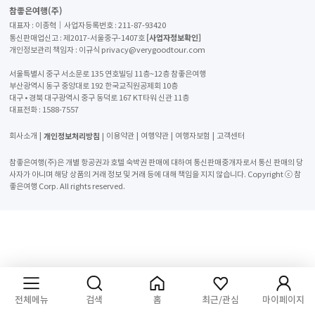
참좋은여행(주)
대표자 : 이종혁│사업자등록번호 : 211-87-93420
[사업자정보확인]
통신판매업신고 : 제2017-서울중구-1407호
개인정보관리 책임자 : 이규식 privacy@verygoodtour.com
서울특별시 중구 서소문로 135 연호빌딩 11층~12층 참좋은여행
부산광역시 동구 중앙대로 192 한국교직원공제회 10층
대구 • 경북 대구광역시 중구 동덕로 167 KT타워 신관 11층
대표전화 :
1588-7557
개인정보처리방침
회사소개
이용약관
여행약관
여행자보험
고객센터
참좋은여행(주)은 개별 항공권과 호텔 숙박권 판매에 대하여 통신판매중개자로서 통신 판매의 당
사자가 아니며 해당 상품의 거래 정보 및 거래 등에 대해 책임을 지지 않습니다. Copyright ⓒ 참
좋은여행 Corp. All rights reserved.
전체메뉴
검색
홈
최근/관심
마이페이지