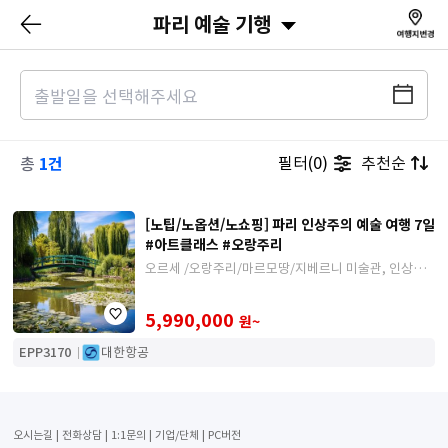
파리 예술 기행
1건
필터(0)
추천순
총
[노팁/노옵션/노쇼핑] 파리 인상주의 예술 여행 7일
#아트클래스 #오랑주리
오르세 /오랑주리/마르모땅/지베르니 미술관, 인상주
의 화가들의 발자취를 따라가는 여행
5,990,000
원~
EPP3170
대한항공
오시는길
전화상담
1:1문의
기업/단체
PC버전