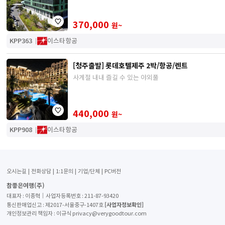
370,000
원~
KPP363
이스타항공
[청주출발] 롯데호텔제주 2박/항공/렌트
사계절 내내 즐길 수 있는 야외풀
440,000
원~
KPP908
이스타항공
오시는길
전화상담
1:1문의
기업/단체
PC버전
참좋은여행(주)
대표자 : 이종혁│사업자등록번호 : 211-87-93420
[사업자정보확인]
통신판매업신고 : 제2017-서울중구-1407호
개인정보관리 책임자 : 이규식 privacy@verygoodtour.com