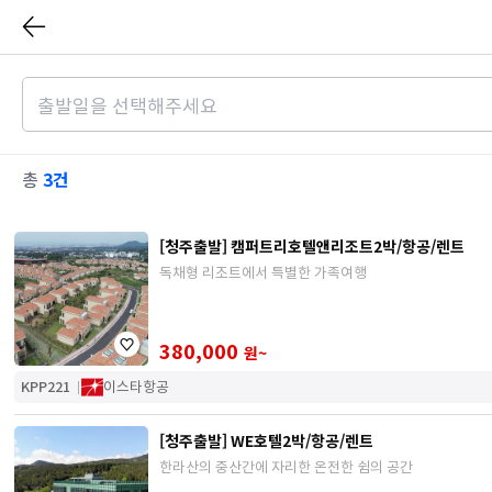
3건
총
[청주출발] 캠퍼트리호텔앤리조트2박/항공/렌트
독채형 리조트에서 특별한 가족여행
380,000
원~
KPP221
이스타항공
[청주출발] WE호텔2박/항공/렌트
한라산의 중산간에 자리한 온전한 쉼의 공간