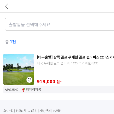
1건
총
[대구출발] 방콕 골프 무제한 골프 썬라이즈CC+스카
태국 무제한 골프 썬라이즈CC+스카이밸리CC
919,000
원~
APG2540
티웨이항공
오시는길
전화상담
1:1문의
기업/단체
PC버전