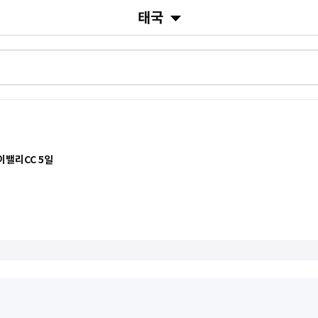
태국
이밸리CC 5일