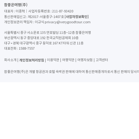
참좋은여행(주)
대표자 : 이종혁│사업자등록번호 : 211-87-93420
[사업자정보확인]
통신판매업신고 : 제2017-서울중구-1407호
개인정보관리 책임자 : 이규식 privacy@verygoodtour.com
서울특별시 중구 서소문로 135 연호빌딩 11층~12층 참좋은여행
부산광역시 동구 중앙대로 192 한국교직원공제회 10층
대구 • 경북 대구광역시 중구 동덕로 167 KT타워 신관 11층
대표전화 :
1588-7557
개인정보처리방침
회사소개
이용약관
여행약관
여행자보험
고객센터
참좋은여행(주)은 개별 항공권과 호텔 숙박권 판매에 대하여 통신판매중개자로서 통신 판매의 당사자가 아니며 해당