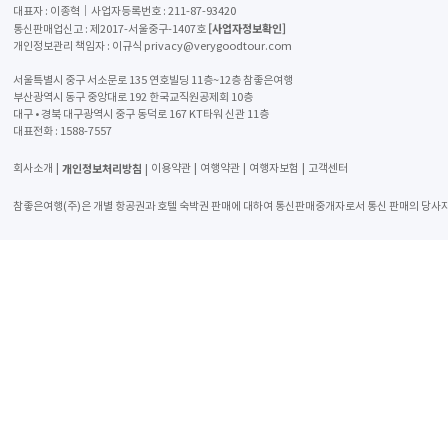
대표자 : 이종혁│사업자등록번호 : 211-87-93420
[사업자정보확인]
통신판매업신고 : 제2017-서울중구-1407호
개인정보관리 책임자 : 이규식 privacy@verygoodtour.com
서울특별시 중구 서소문로 135 연호빌딩 11층~12층 참좋은여행
부산광역시 동구 중앙대로 192 한국교직원공제회 10층
대구 • 경북 대구광역시 중구 동덕로 167 KT타워 신관 11층
대표전화 :
1588-7557
개인정보처리방침
회사소개
이용약관
여행약관
여행자보험
고객센터
참좋은여행(주)은 개별 항공권과 호텔 숙박권 판매에 대하여 통신판매중개자로서 통신 판매의 당사자가 아니며 해당