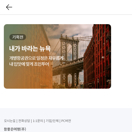
오시는길
전화상담
1:1문의
기업/단체
PC버전
참좋은여행(주)