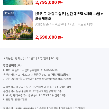
2,795,000
원~
[좋은 곳 다 담고 싶은] 발칸 동유럽 5개국 13일 #
EPP4568
크슬체헝오
A380 탑승 / 두브로브니크 / 멜크수도원 내부
2,690,000
원~
오시는길
전화상담
1:1문의
기업/단체
PC버전
참좋은여행(주)
대표자 : 이종혁│사업자등록번호 : 211-87-93420
[사업자정보확인]
통신판매업신고 : 제2017-서울중구-1407호
개인정보관리 책임자 : 이규식 privacy@verygoodtour.com
서울특별시 중구 서소문로 135 연호빌딩 11층~12층 참좋은여행
부산광역시 동구 중앙대로 192 한국교직원공제회 10층
대구 • 경북 대구광역시 중구 동덕로 167 KT타워 신관 11층
대표전화 :
1588-7557
개인정보처리방침
회사소개
이용약관
여행약관
여행자보험
고객센터