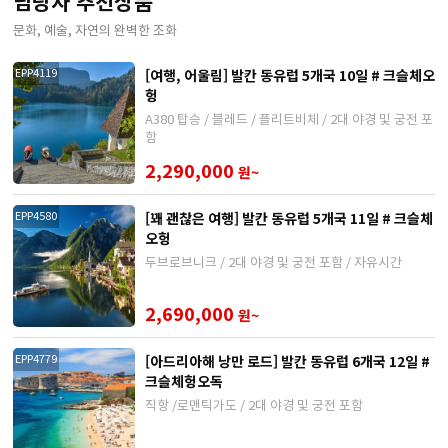
담당자 추천상품
문화, 예술, 자연의 완벽한 조화
[여행, 어울림] 발칸 동유럽 5개국 10일 # 크슬체오
EPP4119
헝
A380 탑승 / 블레드 / 플리트비체 / 2대 야경 및 궁전 포
함
2,290,000
원~
[꽤 괜찮은 여행] 발칸 동유럽 5개국 11일 # 크슬체
EPP4580
오헝
두브로브니크 / 2대 야경 및 궁전 포함 / 자유시간
2,690,000
원~
[아드리아해 낭만 로드] 발칸 동유럽 6개국 12일 #
EPP4779
크슬체헝오독
직항 /로맨틱가도 / 2대 야경 및 궁전 포함