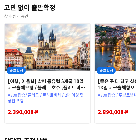
고민 없이 출발확정
삶과 쉼의 공간
출발확정
출발확정
[여행, 어울림] 발칸 동유럽 5개국 10일
[좋은 곳 다 담고 싶은
# 크슬체오헝 / 블레드 호수 ,플리트비체
13일 # 크슬체헝오 
트래킹 & 클림트 '키스'
데레 궁전, 멜크수도
A380 탑승/ 블레드 / 플리트비체 / 2대 야경 및
A380 탑승 / 두브로브니
궁전 포함
2,390,000
2,890,000
원
원