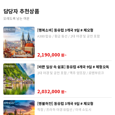
담당자 추천상품
오래도록 남는 여운
[행복소비] 동유럽 3개국 9일 # 체오헝
EPP4338
A380 탑승 / 황금 동선 / 2대 야경 및 궁전 포함
2,190,000
원~
[바쁜 일상 속 쉼표] 동유럽 4개국 9일 # 체헝오독
EPP4390
2대 야경 및 궁전 포함 / 맥주 양조장 / 로텐부르크
2,032,000
원~
[명불허전] 동유럽 3개국 9일 # 체오헝
EPP4557
직항 / 프라하 야경 유람선 / 이색 소도시