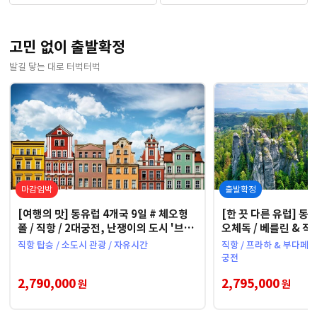
고민 없이 출발확정
발길 닿는 대로 터벅터벅
마감임박
출발확정
[여행의 맛] 동유럽 4개국 9일 # 체오헝
[한 끗 다른 유럽] 동유
폴 / 직항 / 2대궁전, 난쟁이의 도시 '브로
오체독 / 베를린 & 
츠와프'
국립공원
직항 탑승 / 소도시 관광 / 자유시간
직항 / 프라하 & 부다페스트
궁전
2,790,000
2,795,000
원
원