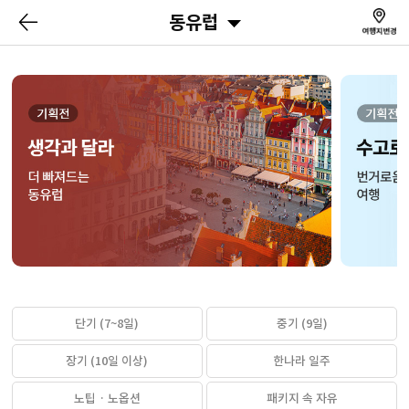
동유럽
단기 (7~8일)
중기 (9일)
장기 (10일 이상)
한나라 일주
노팁 · 노옵션
패키지 속 자유