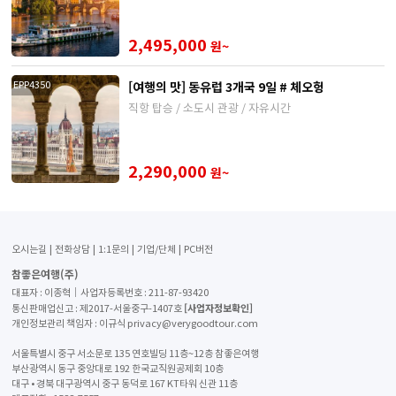
2,495,000
원~
[여행의 맛] 동유럽 3개국 9일 # 체오헝
EPP4350
직항 탑승 / 소도시 관광 / 자유시간
2,290,000
원~
오시는길
전화상담
1:1문의
기업/단체
PC버전
참좋은여행(주)
대표자 : 이종혁│사업자등록번호 : 211-87-93420
[사업자정보확인]
통신판매업신고 : 제2017-서울중구-1407호
개인정보관리 책임자 : 이규식 privacy@verygoodtour.com
서울특별시 중구 서소문로 135 연호빌딩 11층~12층 참좋은여행
부산광역시 동구 중앙대로 192 한국교직원공제회 10층
대구 • 경북 대구광역시 중구 동덕로 167 KT타워 신관 11층