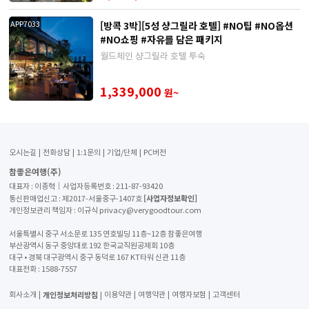
[방콕 3박][5성 샹그릴라 호텔] #NO팁 #NO옵션
APP7033
#NO쇼핑 #자유를 담은 패키지
월드체인 샹그릴라 호텔 투숙
1,339,000
원~
오시는길
전화상담
1:1문의
기업/단체
PC버전
참좋은여행(주)
대표자 : 이종혁│사업자등록번호 : 211-87-93420
[사업자정보확인]
통신판매업신고 : 제2017-서울중구-1407호
개인정보관리 책임자 : 이규식 privacy@verygoodtour.com
서울특별시 중구 서소문로 135 연호빌딩 11층~12층 참좋은여행
부산광역시 동구 중앙대로 192 한국교직원공제회 10층
대구 • 경북 대구광역시 중구 동덕로 167 KT타워 신관 11층
대표전화 :
1588-7557
개인정보처리방침
회사소개
이용약관
여행약관
여행자보험
고객센터