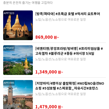
충분히 온전히 즐기는 여행을 고집하다
[방콕/파타야] #초특급 호텔 #럭셔리 요트투어
APP7020
노팁/노옵션/노쇼핑으로 여유로운 일정
869,000
원~
[비엔티엔/루앙프라방/방비엥] #프리미엄상품 #
APP0497
고속열차 #블루라군 #풍등 #야시장 5/6일
노팁/노옵션/노쇼핑으로 여유로운 일정
1,349,000
원~
[치앙마이/4명이상 출발확정] #NO팁NO옵션NO
APP3986
쇼핑 #5성호텔 #스파포함_자유시간#호캉스
노팁/노옵션/노쇼핑으로 여유로운 일정
1,479,000
원~