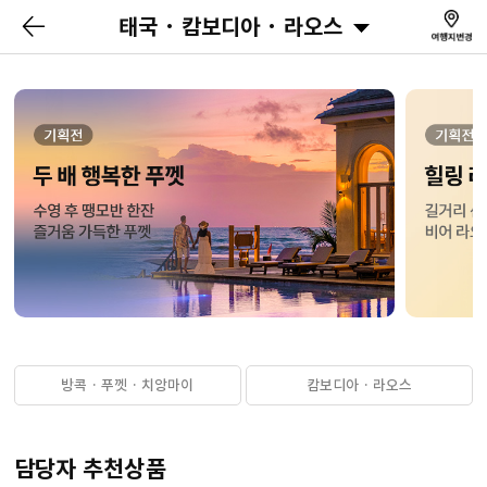
태국 · 캄보디아 · 라오스
방콕 · 푸껫 · 치앙마이
캄보디아 · 라오스
담당자 추천상품