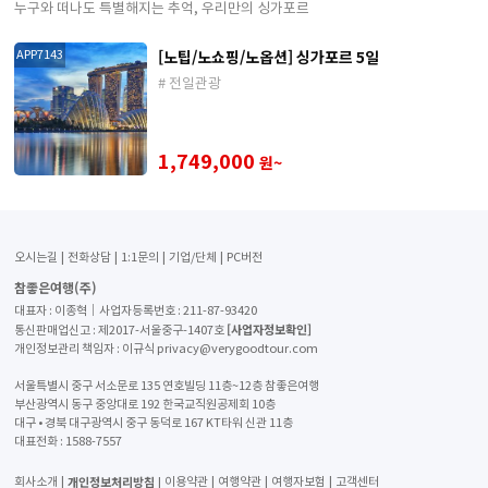
누구와 떠나도 특별해지는 추억, 우리만의 싱가포르
[노팁/노쇼핑/노옵션] 싱가포르 5일
APP7143
# 전일관광
1,749,000
원~
오시는길
전화상담
1:1문의
기업/단체
PC버전
참좋은여행(주)
대표자 : 이종혁│사업자등록번호 : 211-87-93420
[사업자정보확인]
통신판매업신고 : 제2017-서울중구-1407호
개인정보관리 책임자 : 이규식 privacy@verygoodtour.com
서울특별시 중구 서소문로 135 연호빌딩 11층~12층 참좋은여행
부산광역시 동구 중앙대로 192 한국교직원공제회 10층
대구 • 경북 대구광역시 중구 동덕로 167 KT타워 신관 11층
대표전화 :
1588-7557
개인정보처리방침
회사소개
이용약관
여행약관
여행자보험
고객센터