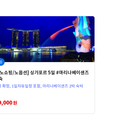
정
/노쇼핑/노옵션] 싱가포르 5일 #마리나베이샌즈
숙
발 확정, 1일자유일정 포함, 마리나베이샌즈 2박 숙박
9,000
원