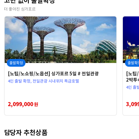
고민 없이 출발확정
더 좋아진 싱가포르
출발확정
출발확
[노팁/노쇼핑/노옵션] 싱가포르 5일 # 전일관광
[노팁
2박투
4인 출발 확정, 전일관광 시내위치 특급호텔
4인 출
2,099,000
3,09
원
담당자 추천상품