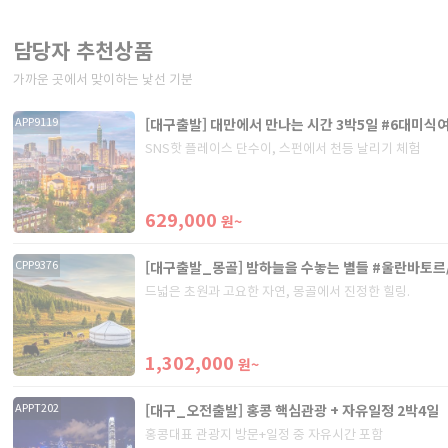
담당자 추천상품
가까운 곳에서 맞이하는 낯선 기분
[대구출발] 대만에서 만나는 시간 3박5일 #6대미식
APP9119
SNS핫 플레이스 단수이, 스펀에서 천등 날리기 체험
629,000
원~
[대구출발_몽골] 밤하늘을 수놓는 별들 #울란바토르
CPP9376
드넓은 초원과 고요한 자연, 몽골에서 진정한 힐링.
1,302,000
원~
[대구_오전출발] 홍콩 핵심관광 + 자유일정 2박4일
APPT202
홍콩대표 관광지 방문+일정 중 자유시간 포함