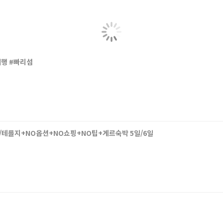
여행 #빠리섬
/테를지+NO옵션+NO쇼핑+NO팁+게르숙박 5일/6일