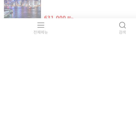
631,000
원~
[대구_오전출발] 빛의 두 도시 홍콩+마카오 감성여행
APPT201
전체메뉴
검색
대구-홍콩 직항노선으로 떠나는 홍콩+마카오 2국여행 +
831,000
원~
오시는길
전화상담
1:1문의
기업/단체
PC버전
참좋은여행(주)
대표자 : 이종혁│사업자등록번호 : 211-87-93420
[사업자정보확인]
통신판매업신고 : 제2017-서울중구-1407호
개인정보관리 책임자 : 이규식 privacy@verygoodtour.com
서울특별시 중구 서소문로 135 연호빌딩 11층~12층 참좋은여행
부산광역시 동구 중앙대로 192 한국교직원공제회 10층
대구 • 경북 대구광역시 중구 동덕로 167 KT타워 신관 11층