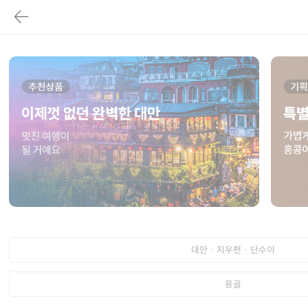
대만 · 지우펀 · 단수이
몽골