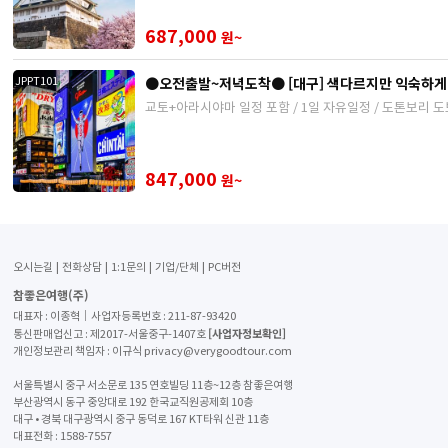
687,000
원~
●오전출발~저녁도착● [대구] 색다르지만 익숙하게 
JPPT101
교토+아라시야마 일정 포함 / 1일 자유일정 / 도톤보리 
847,000
원~
오시는길
전화상담
1:1문의
기업/단체
PC버전
참좋은여행(주)
대표자 : 이종혁│사업자등록번호 : 211-87-93420
[사업자정보확인]
통신판매업신고 : 제2017-서울중구-1407호
개인정보관리 책임자 : 이규식 privacy@verygoodtour.com
서울특별시 중구 서소문로 135 연호빌딩 11층~12층 참좋은여행
부산광역시 동구 중앙대로 192 한국교직원공제회 10층
대구 • 경북 대구광역시 중구 동덕로 167 KT타워 신관 11층
대표전화 :
1588-7557