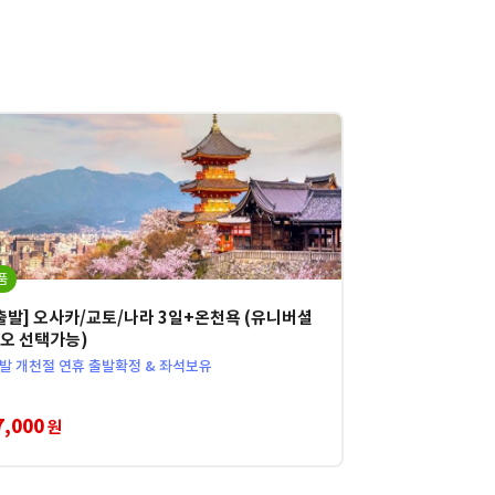
품
출발] 오사카/교토/나라 3일+온천욕 (유니버셜
오 선택가능)
 출발 개천절 연휴 출발확정 & 좌석보유
7,000
원