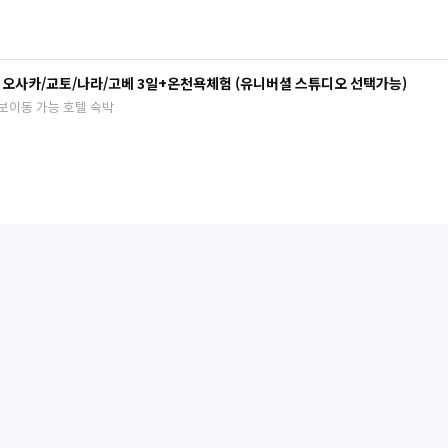
오사카/교토/나라/고베 3일+온천욕체험 (유니버셜 스튜디오 선택가능)
도보이동 가능 호텔 숙박