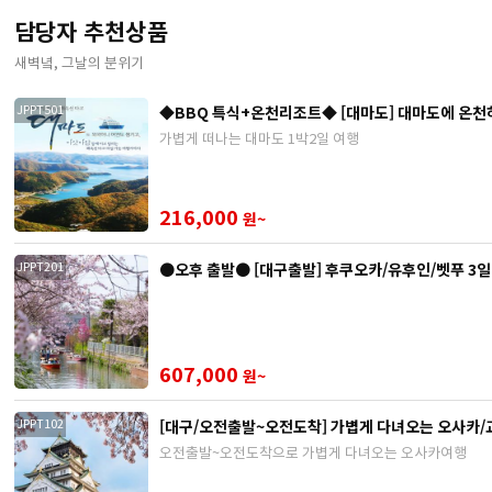
담당자 추천상품
새벽녘, 그날의 분위기
◆BBQ 특식+온천리조트◆ [대마도] 대마도에 온천하러
JPPT501
가볍게 떠나는 대마도 1박2일 여행
216,000
원~
●오후 
JPPT201
607,000
원~
[대구/오전출발~오전도착] 가볍게 다녀오는 오사카/
JPPT102
오전출발~오전도착으로 가볍게 다녀오는 오사카여행