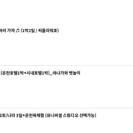
 가자 ♬ (1박2일 / 씨플라워호)
출발● [대구출발] 후쿠오카/유후인/벳푸 3일 (온천호텔1박+시내호텔1박)_야나가와 뱃놀이
교토/나라 3일+온천욕체험 (유니버셜 스튜디오 선택가능)