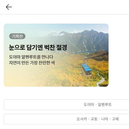
도야마 · 알펜루트
오사카 · 교토 · 나라 · 고베