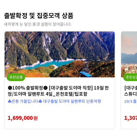
출발확정 및 집중모객 상품
새하얗게 눈 덮인 풍경 설렘이 찾아옵니다.
추천상품
추천상
●100% 출발확정● [대구출발 도야마 직항] 10월 한
[대구
정/도야마 알펜루트 4일_온천호텔/팁포함
스튜디
♣온통 가을입니다♣ 대구출발 도야마 알펜루트 단풍여행
10/3
1,699,000
1,30
원