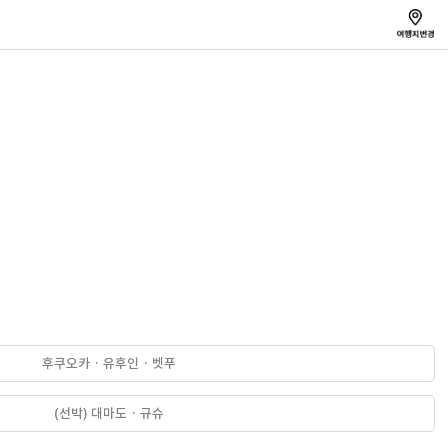
후쿠오카 · 유후인 · 벳푸
(선박) 대마도 · 규슈