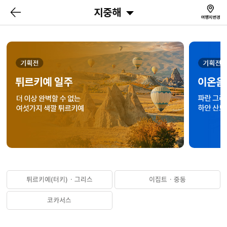
지중해
튀르키예(터키) · 그리스
이집트 · 중동
코카서스