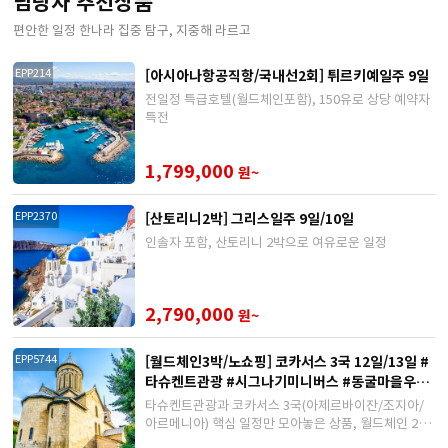
담당자 추천상품
편안한 일정 한나라 집중 탐구, 지중해 라르고
[아시아나항공직항/국내선2회] 튀르키예일주 9일
EPP214
전일정 특급호텔(월드체인포함), 150유로 상당 예약자
특전
1,799,000
원~
[산토리니2박] 그리스일주 9일/10일
EPP2370
인솔자 포함, 산토리니 2박으로 여유로운 일정
2,790,000
원~
[월드체인3박/노쇼핑] 코카서스 3국 12일/13일 #
EPP5744
타슈켄트관광 #시그나기미니버스 #동굴마을우플
리스츠케 #인솔가이드동행
타슈켄트관광과 코카서스 3국(아제르바이잔/조지아/
아르메니아) 핵심 일정만 모아놓은 상품, 월드체인 2박
포함!